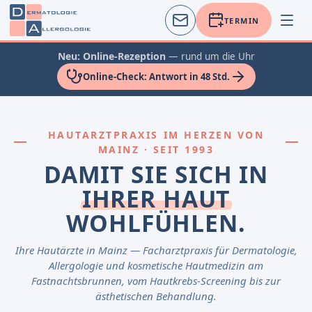
TERMIN
Neu: Online-Rezeption
— rund um die Uhr
Online-Check: Antwort in 48 Std.
HAUTARZTPRAXIS IM HERZEN VON
MAINZ · SEIT 1993
DAMIT SIE SICH IN
IHRER HAUT
WOHLFÜHLEN.
Ihre Hautärzte in Mainz — Facharztpraxis für Dermatologie,
Allergologie und kosmetische Hautmedizin am
Fastnachtsbrunnen, vom Hautkrebs-Screening bis zur
ästhetischen Behandlung.