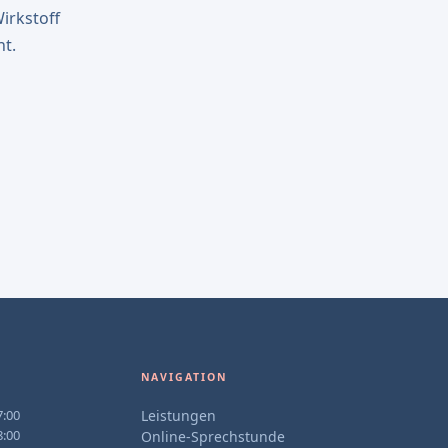
irkstoff
t.
NAVIGATION
7:00
Leistungen
8:00
Online-Sprechstunde