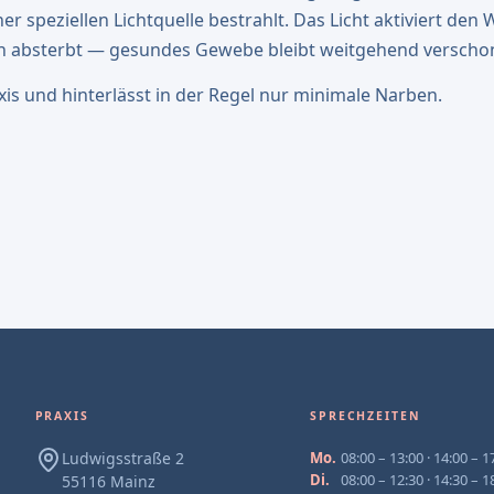
 speziellen Lichtquelle bestrahlt. Das Licht aktiviert den W
h absterbt — gesundes Gewebe bleibt weitgehend verschon
is und hinterlässt in der Regel nur minimale Narben.
PRAXIS
SPRECHZEITEN
Ludwigsstraße 2
Mo.
08:00 – 13:00 · 14:00 – 1
Di.
08:00 – 12:30 · 14:30 – 1
55116 Mainz