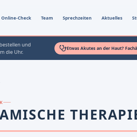
Online-Check
Team
Sprechzeiten
Aktuelles
St
bestellen und
Etwas Akutes an der Haut? Fachär
m die Uhr.
e
IK
AMISCHE THERAPI